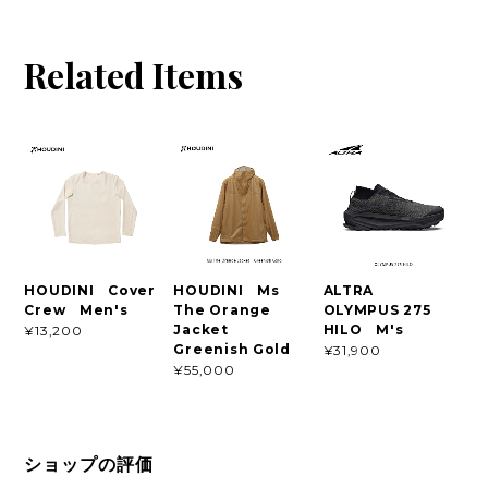
Related Items
HOUDINI Cover
HOUDINI Ms
ALTRA
Crew Men's
The Orange
OLYMPUS 275
Jacket
HILO M's
¥13,200
Greenish Gold
¥31,900
¥55,000
ショップの評価