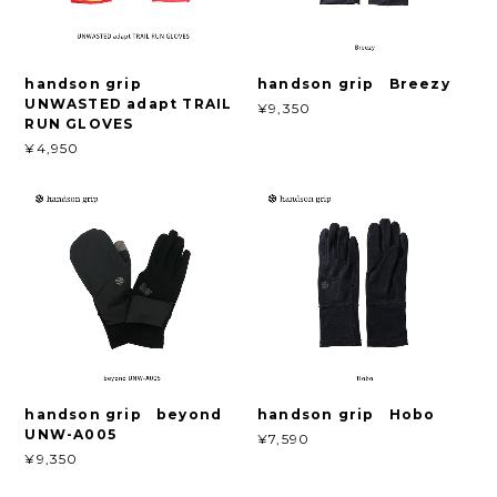
handson grip
handson grip Breezy
UNWASTED adapt TRAIL
¥9,350
RUN GLOVES
¥4,950
handson grip beyond
handson grip Hobo
UNW-A005
¥7,590
¥9,350