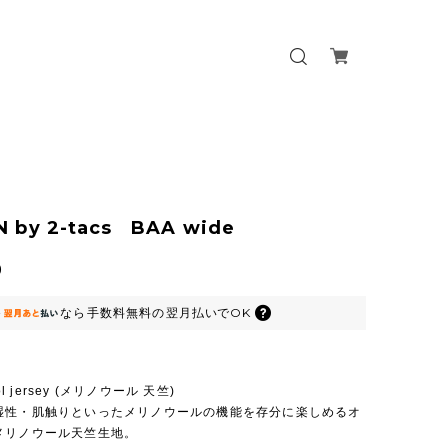
 by 2-tacs BAA wide
0
なら
手数料無料の
翌月払いでOK
ool jersey (メリノウール 天竺)
湿性・肌触りといったメリノウールの機能を存分に楽しめるオ
メリノウール天竺生地。