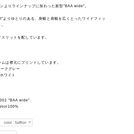
ズンよりラインナップに加わった新型"BAA wide"。
ocket"よりゆとりのある、身幅と肩幅を広くとったワイドフィッ
ト。
ドスリットを配しています。
ームは襟元にプリントしています。
ダークグレー
：ホワイト
002 "BAA wide"
Wool100%