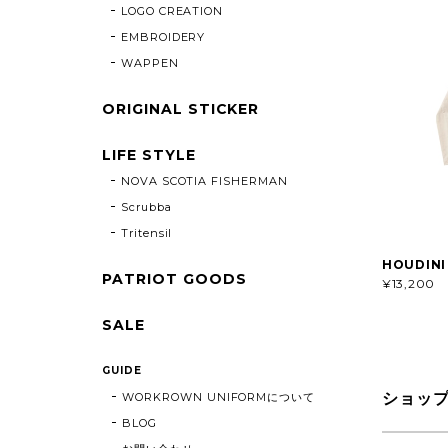
LOGO CREATION
EMBROIDERY
WAPPEN
ORIGINAL STICKER
LIFE STYLE
NOVA SCOTIA FISHERMAN
Scrubba
Tritensil
HOUDINI
PATRIOT GOODS
¥13,200
SALE
GUIDE
WORKROWN UNIFORMについて
ショッ
BLOG