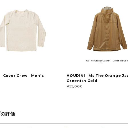
 Cover Crew Men's
HOUDINI Ms The Orange J
Greenish Gold
¥55,000
プの評価