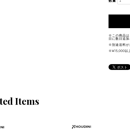
数量
※この商品は
日に数日追加
※別途送料が
※¥15,00
ted Items