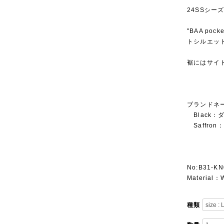
24SSシー
"BAA p
トシルエッ
裾にはサイ
ブランドネ
Black：
Saffron
No:B31-KN
Material：
種類