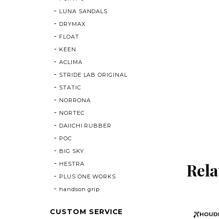
LUNA SANDALS
DRYMAX
FLOAT
KEEN
ACLIMA
STRIDE LAB ORIGINAL
STATIC
NORRONA
NORTEC
DAIICHI RUBBER
POC
BIG SKY
Rela
HESTRA
PLUS ONE WORKS
handson grip
CUSTOM SERVICE