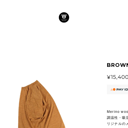
BROWN
¥15,40
Merino w
調温性・吸
リジナルの