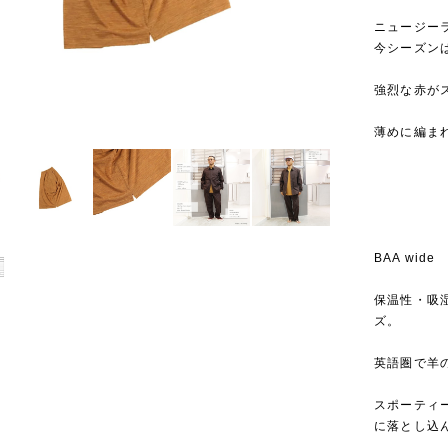
ニュージー
今シーズンは
強烈な赤が
薄めに編ま
BAA wide
保温性・吸
ズ。
英語圏で羊の
スポーティ
に落とし込