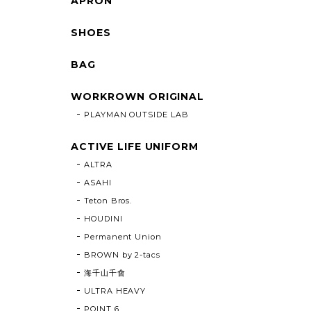
APRON
SHOES
BAG
WORKROWN ORIGINAL
PLAYMAN OUTSIDE LAB
ACTIVE LIFE UNIFORM
ALTRA
ASAHI
Teton Bros.
HOUDINI
Permanent Union
BROWN by 2-tacs
海千山千會
ULTRA HEAVY
POINT 6