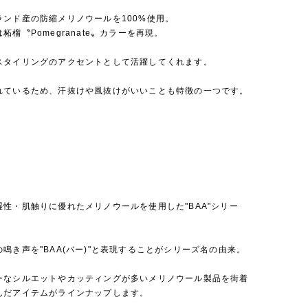
ランド産の防縮メリノウールを100%使用。
柘榴〝Pomegranate〟カラーを再現。
スタイリングのアクセントとして活躍してくれます。
れているため、汗抜けや風抜けがいいことも特徴の一つです。
湿性・肌触りに優れたメリノウールを使用した"BAA"シリー
鳴き声を"BAA(バー)"と表現することがシリーズ名の由来。
ーなシルエットやカッティングが多いメリノウール製品を街着
んだアイテムがラインナップします。