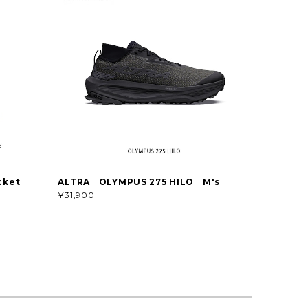
acket
ALTRA OLYMPUS 275 HILO M's
¥31,900