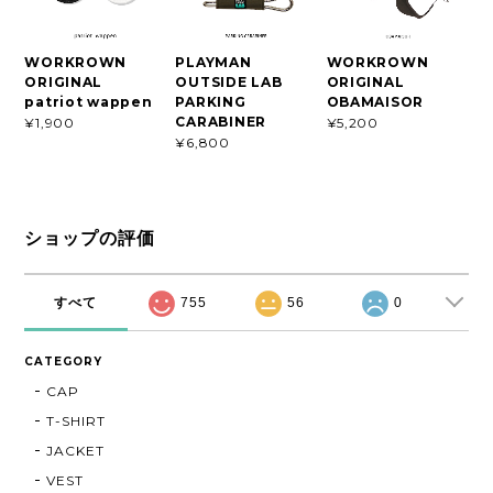
WORKROWN
PLAYMAN
WORKROWN
ORIGINAL
OUTSIDE LAB
ORIGINAL
patriot wappen
PARKING
OBAMAISOR
CARABINER
¥1,900
¥5,200
¥6,800
ショップの評価
すべて
755
56
0
CATEGORY
CAP
T-SHIRT
JACKET
VEST