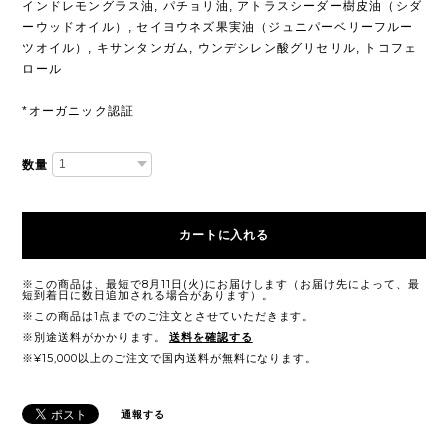
インドレモングラス油, パチョリ油, アトラスシーダー樹皮油（シダ
ーウッドオイル）, セイヨウネズ果実油（ジュニパーベリーフルー
ツオイル）, キサンタンガム, ウンデシレン酸グリセリル, トコフェ
ロール
*オーガニック認証
数量
カートに入れる
※この商品は、最短で8月11日(火)にお届けします（お届け先によって、最
短到着日に数日追加される場合があります）。
※この商品は1点までのご注文とさせていただきます。
※別途送料がかかります。
送料を確認する
※¥15,000以上のご注文で国内送料が無料になります。
通報する