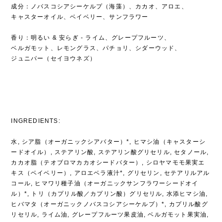
成分：ノバスコシアシーケルプ（海藻）、カカオ、アロエ、
キャスターオイル、ベイベリー、サンフラワー
香り：明るい & 安らぎ - ライム、グレープフルーツ、
ベルガモット、レモングラス、パチョリ、シダーウッド、
ジュニパー（セイヨウネズ）
INGREDIENTS:
水, シア脂（オーガニックシアバター）*, ヒマシ油（キャスターシ
ードオイル）, ステアリン酸, ステアリン酸グリセリル, セタノール,
カカオ脂（テオブロマカカオシードバター）, シロヤマモモ果実エ
キス（ベイベリー）, アロエベラ液汁*, グリセリン, セテアリルアル
コール, ヒマワリ種子油（オーガニックサンフラワーシードオイ
ル）*, トリ（カプリル酸／カプリン酸）グリセリル, 水添ヒマシ油,
ヒバマタ（オーガニックノバスコシアシーケルプ）*, カプリル酸グ
リセリル, ライム油, グレープフルーツ果皮油, ベルガモット果実油,