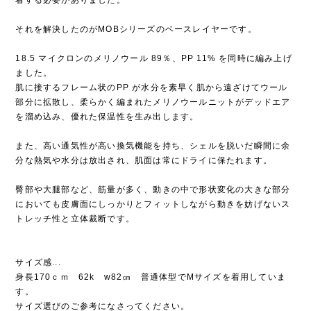
それを解決したのがMOBシリーズのベースレイヤーです。
18.5 マイクロンのメリノウール 89％、PP 11% を同時に編み上げ
ました。
肌に接するフレーム状のPP が水分を素早く肌から遠ざけてウール
部分に拡散し、柔らかく編まれたメリノウールニットがデッドエア
を溜め込み、優れた保温性を生み出します。
また、高い通気性が高い換気機能を持ち、シェルを脱いだ瞬間に余
分な熱気や水分は放出され、肌面は常にドライに保たれます。
臀部や大腿部など、筋量が多く、動きの中で形状変化の大きな部分
においても皮膚面にしっかりとフィットしながら動きを妨げないス
トレッチ性と立体裁断です。
サイズ感...
身長170ｃｍ 62k w82㎝ 普通体型でMサイズを着用していま
す。
サイズ選びのご参考になさってください。