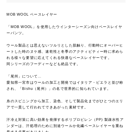
MOB WOOL ベースレイヤー
「MOB WOOL」を使用したウインターシーズン向けベースレイヤ
ーパンツ。
ウール製品とは思えないツルリとした肌触り、行動時にオーバーヒ
ートした時のヌケ感、速乾性と冬季のアクティビティー時に求めら
れる様々な要望に応えてくれる快適なベースレイヤーです。
同シリーズのフーディーなども絶品です。
「尾州」について...
愛知県一宮市はウールの加工と開発ではイタリア・ビエラと並び称
され、「Bishu（尾州）」の名で世界的に知られています。
糸のスピニングから加工、染色、そして製品化までがひとつのエリ
アで一貫して行われてできあがった素材です。
汗冷え対策に高い効果を発揮するポリプロピレン（PP) 製疎水性ア
ンダーは、汗処理のために別途ウールか化繊ベースレイヤーを重ね
着する必要がありました。