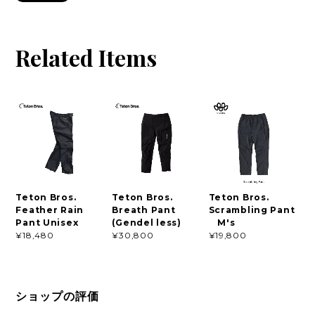
Related Items
Teton Bros.
Teton Bros.
Teton Bros.
Feather Rain
Breath Pant
Scrambling Pant
Pant Unisex
(Gendel less)
M's
¥18,480
¥30,800
¥19,800
ショップの評価