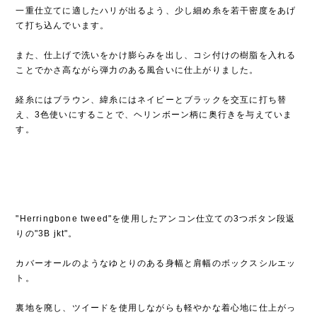
一重仕立てに適したハリが出るよう、少し細め糸を若干密度をあげ
て打ち込んでいます。
また、仕上げで洗いをかけ膨らみを出し、コシ付けの樹脂を入れる
ことでかさ高ながら弾力のある風合いに仕上がりました。
経糸にはブラウン、緯糸にはネイビーとブラックを交互に打ち替
え、3色使いにすることで、ヘリンボーン柄に奥行きを与えていま
す。
"Herringbone tweed"を使用したアンコン仕立ての3つボタン段返
りの"3B jkt"。
カバーオールのようなゆとりのある身幅と肩幅のボックスシルエッ
ト。
裏地を廃し、ツイードを使用しながらも軽やかな着心地に仕上がっ