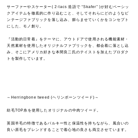
サーファーやスケーター( 2-tacs 造語で “Skafer” )が好むベーシッ
クアイテムを徹底的に作り込むこと、そしてそれらにどのようなビ
ンテージファブリックを落し込み、膨らませていくかをコンセプト
にした、モノ創り。
『活動的日常着』をテーマに、アウトドアで使用される機能素材・
天然素材を使用したオリジナルファブリックを、都会着に落とし込
み、そこにアメリカ好きな本間良二氏のテイストを加えたプロダク
トを製作しています。
～Herringbone tweed (ヘリンボーンツイード)～
紡毛TOP糸を使用したオリジナルの中肉ツイード。
英国羊毛の特徴であるバルキー性と保温性を持ちながら、風合いの
良い原毛をブレンドすることで着心地の良さも両立させています。