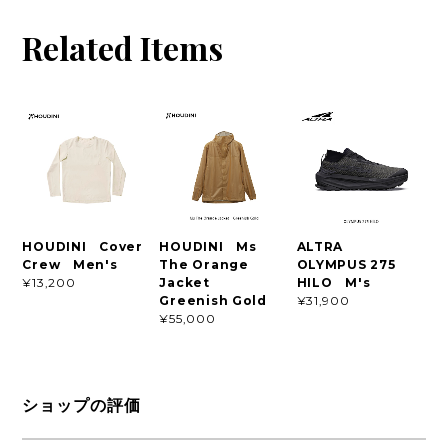
Related Items
HOUDINI Cover
HOUDINI Ms
ALTRA
Crew Men's
The Orange
OLYMPUS 275
Jacket
HILO M's
¥13,200
Greenish Gold
¥31,900
¥55,000
ショップの評価