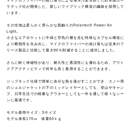
マイクロファイバーの抜け落ちによる海洋汚染を防ぐため米国ポー
ラテック社が開発した、新しいファブリック構造の繊維を採用して
います。
その生地は柔らかく滑らかな肌触りのPolartec® Power Air
Light。
小さなエアポケットに中綿と空気の層を含む特殊なカプセル構造に
より断熱性を生み出し、マイクロファイバーの抜け落ちは従来のフ
リース製品と比較して最大80％削減することに成功しました。
さらに軽く伸縮性があり、耐久性と透湿性にも優れるため、アウト
ドアアクティビティで何年も長く着用することができます。
ジップネック仕様で簡単に余分な熱を逃がすことができ、スノー用
のシェルジャケットの下のミッドレイヤーとしても、登山やキャン
プ、日常生活での軽量なアウターとしても一年を通して様々なシー
ンに最適です。
モデル着用サイズ：Sサイズ
モデル身長170㎝ 体重60ｋｇ