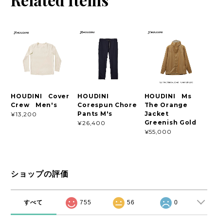
HOUDINI Cover
HOUDINI
HOUDINI Ms
Crew Men's
Corespun Chore
The Orange
Pants M's
Jacket
¥13,200
Greenish Gold
¥26,400
¥55,000
ショップの評価
すべて
755
56
0