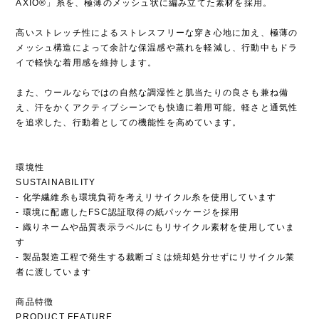
AXIO®」糸を、極薄のメッシュ状に編み立てた素材を採用。
高いストレッチ性によるストレスフリーな穿き心地に加え、極薄の
メッシュ構造によって余計な保温感や蒸れを軽減し、行動中もドラ
イで軽快な着用感を維持します。
また、ウールならではの自然な調湿性と肌当たりの良さも兼ね備
え、汗をかくアクティブシーンでも快適に着用可能。軽さと通気性
を追求した、行動着としての機能性を高めています。
環境性
SUSTAINABILITY
- 化学繊維糸も環境負荷を考えリサイクル糸を使用しています
- 環境に配慮したFSC認証取得の紙パッケージを採用
- 織りネームや品質表示ラベルにもリサイクル素材を使用していま
す
- 製品製造工程で発生する裁断ゴミは焼却処分せずにリサイクル業
者に渡しています
商品特徴
PRODUCT FEATURE