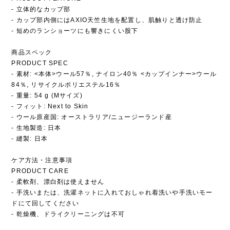
- 立体的なカップ部
- カップ部内側にはAXIO天竺生地を配置し、肌触りと透け防止
- 短めのランショーツにも響きにくい股下
商品スペック
PRODUCT SPEC
- 素材: <本体>ウール57％, ナイロン40％ <カップインナー>ウール
84％, リサイクルポリエステル16％
- 重量: 54 g (Mサイズ)
- フィット: Next to Skin
- ウール原産国: オーストラリア/ニュージーランド産
- 生地製造: 日本
- 縫製: 日本
ケア方法・注意事項
PRODUCT CARE
- 柔軟剤、漂白剤は使えません
- 手洗いまたは、洗濯ネットに入れておしゃれ着洗いや手洗いモー
ドにて回してください
- 乾燥機、ドライクリーニングは不可