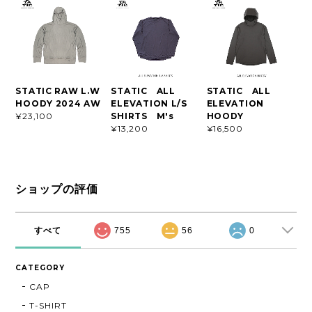
STATIC RAW L.W
STATIC ALL
STATIC ALL
HOODY 2024 AW
ELEVATION L/S
ELEVATION
SHIRTS M's
HOODY
¥23,100
¥13,200
¥16,500
ショップの評価
すべて
755
56
0
CATEGORY
CAP
T-SHIRT