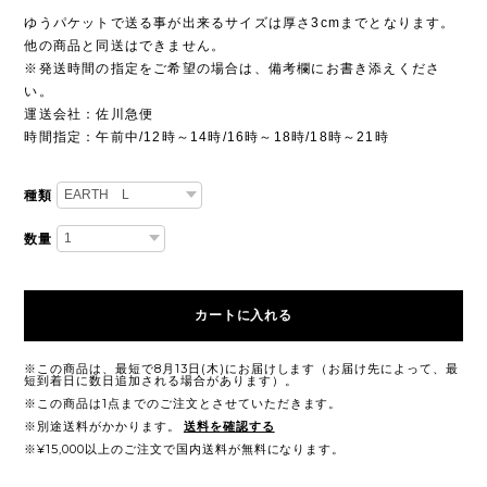
ゆうパケットで送る事が出来るサイズは厚さ3cmまでとなります。
他の商品と同送はできません。
※発送時間の指定をご希望の場合は、備考欄にお書き添えくださ
い。
運送会社：佐川急便
時間指定：午前中/12時～14時/16時～18時/18時～21時
種類
数量
カートに入れる
※この商品は、最短で8月13日(木)にお届けします（お届け先によって、最
短到着日に数日追加される場合があります）。
※この商品は1点までのご注文とさせていただきます。
※別途送料がかかります。
送料を確認する
※¥15,000以上のご注文で国内送料が無料になります。