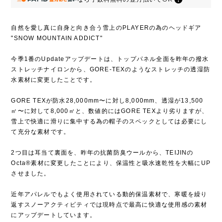
自然を愛し真に自身と向き合う雪上のPLAYERの為のヘッドギア
"SNOW MOUNTAIN ADDICT"
今季1番のUpdateアップデートは、トップパネル全面を昨年の撥水
ストレッチナイロンから、GORE-TEXのようなストレッチの透湿防
水素材に変更したことです。
GORE TEXが防水28,000mm〜に対し8,000mm、透湿が13,500
㎡〜に対して8,000㎡と、数値的にはGORE TEXより劣りますが、
雪上で快適に滑りに集中する為の帽子のスペックとしては必要にし
て充分な素材です。
2つ目は耳当て裏面を、昨年の抗菌防臭ウールから、TEIJINの
Octa®︎素材に変更したことにより、保温性と吸水速乾性を大幅にUP
させました。
近年アパレルでもよく使用されている動的保温素材で、寒暖を繰り
返すスノーアクティビティでは現時点で最高に快適な使用感の素材
にアップデートしています。