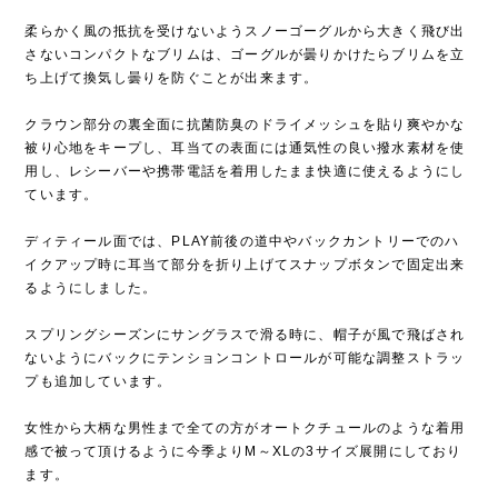
柔らかく風の抵抗を受けないようスノーゴーグルから大きく飛び出
さないコンパクトなブリムは、ゴーグルが曇りかけたらブリムを立
ち上げて換気し曇りを防ぐことが出来ます。
クラウン部分の裏全面に抗菌防臭のドライメッシュを貼り爽やかな
被り心地をキープし、耳当ての表面には通気性の良い撥水素材を使
用し、レシーバーや携帯電話を着用したまま快適に使えるようにし
ています。
ディティール面では、PLAY前後の道中やバックカントリーでのハ
イクアップ時に耳当て部分を折り上げてスナップボタンで固定出来
るようにしました。
スプリングシーズンにサングラスで滑る時に、帽子が風で飛ばされ
ないようにバックにテンションコントロールが可能な調整ストラッ
プも追加しています。
女性から大柄な男性まで全ての方がオートクチュールのような着用
感で被って頂けるように今季よりM～XLの3サイズ展開にしており
ます。