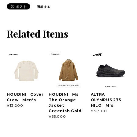
通報する
Related Items
HOUDINI Cover
HOUDINI Ms
ALTRA
Crew Men's
The Orange
OLYMPUS 275
Jacket
HILO M's
¥13,200
Greenish Gold
¥31,900
¥55,000