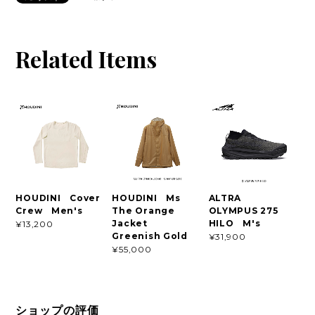
Related Items
HOUDINI Cover
HOUDINI Ms
ALTRA
Crew Men's
The Orange
OLYMPUS 275
Jacket
HILO M's
¥13,200
Greenish Gold
¥31,900
¥55,000
ショップの評価