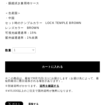
・眼鏡拭き兼用布ケース
＜生産国＞
・中国
セット時のテンプルカラー LOCK TEMPLE BROWN
レンズカラー BROWN
可視光線透過率：15%
紫外線透過率：1%未満
数量
カートに入れる
※この商品は、最短で8月15日(土)にお届けします（お届け先によって、最
短到着日に数日追加される場合があります）。
※別途送料がかかります。
送料を確認する
※¥15,000以上のご注文で国内送料が無料になります。
通報する