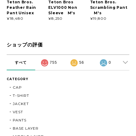
Teton Bros.
Teton Bros
Teton Bros.
Feather Rain
ELV1000 Non
Scrambling Pant
Pant Unisex
Sleeve M's
M's
¥18,480
¥8,250
¥19,800
ショップの評価
すべて
755
56
0
CATEGORY
CAP
T-SHIRT
JACKET
VEST
PANTS
BASE LAYER